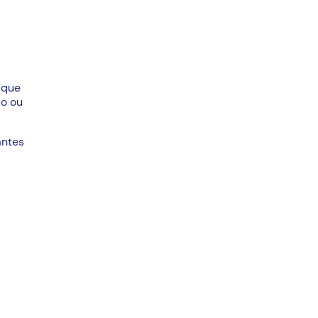
 que
so ou
antes