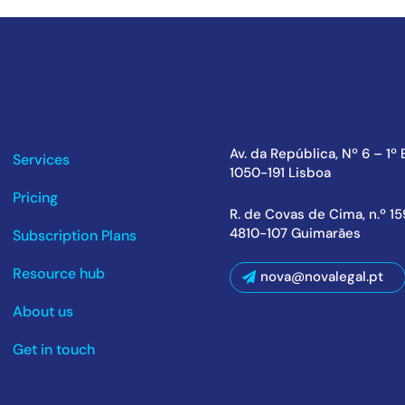
Av. da República, Nº 6 – 1º
Services
1050-191 Lisboa
Pricing
R. de Covas de Cima, n.º 1
4810-107 Guimarães
Subscription Plans
Resource hub
nova@novalegal.pt
About us
Get in touch