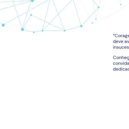
“Corag
deve av
insuces
Conheç
convida
dedica