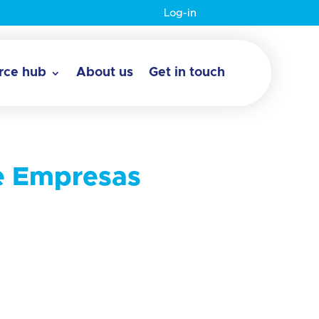
Log-in
rce hub
About us
Get in touch
de Empresas