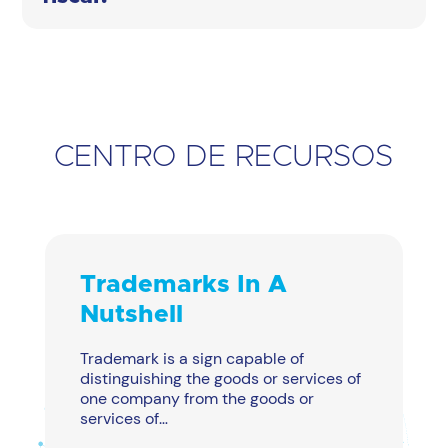
CENTRO DE RECURSOS
Trademarks In A
Nutshell
T
R
Trademark is a sign capable of
E
distinguishing the goods or services of
r
one company from the goods or
services of…