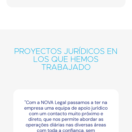
PROYECTOS JURÍDICOS EN
LOS QUE HEMOS
TRABAJADO
ssamos a ter na
"I really appreciated how qui
 apoio jurídico
Legal reviewed several l
ito próximo e
documents and provided our
ite abordar as
highly qualified feedbac
 diversas áreas
ança, sem