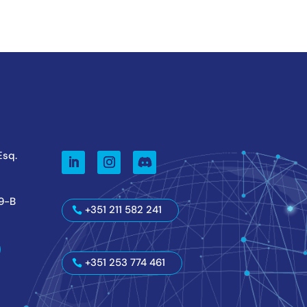
 Esq.
59-B
+351 211 582 241
+351 253 774 461