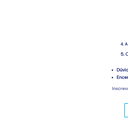
4. 
5. 
Dúvi
Ence
Inscre