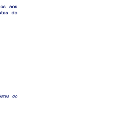
dos aos
stas do
istas do