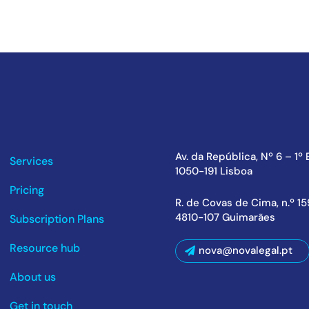
Av. da República, Nº 6 – 1º
Services
1050-191 Lisboa
Pricing
R. de Covas de Cima, n.º 1
4810-107 Guimarães
Subscription Plans
Resource hub
nova@novalegal.pt
About us
Get in touch