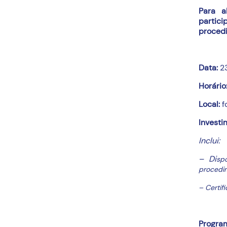
Para a
partic
proced
Data:
2
Horário
Local:
f
Investi
Inclui:
– Di
sp
procedi
– Certif
Progra