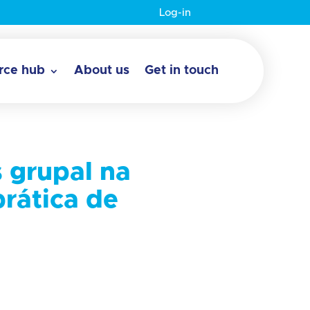
Log-in
rce hub
About us
Get in touch
 grupal na
rática de