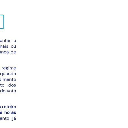
entar o
nais ou
ânea de
 regime
 (quando
dimento
nto dos
 do voto
 roteiro
e horas
ento já