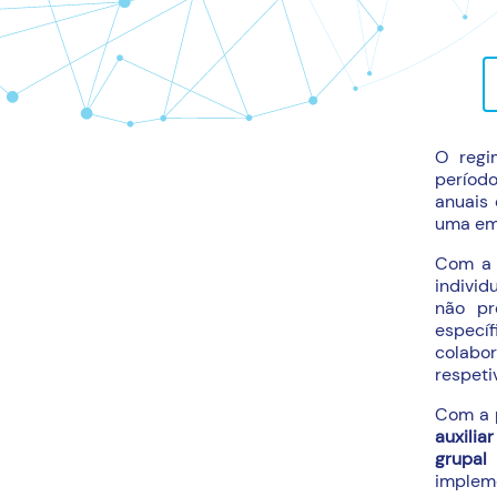
O regi
períod
anuais
uma em
Com a 
individ
não pr
especí
colabor
respeti
Com a 
auxili
grupal
implem