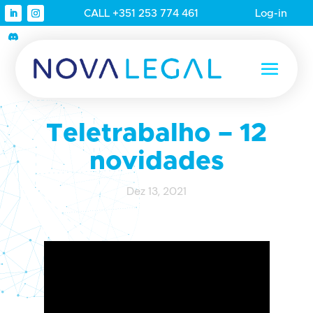
CALL +351 253 774 461
Log-in
Teletrabalho – 12
novidades
Dez 13, 2021