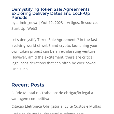
Demystifying Token Sale Agreements:
Exploring Delivery Dates and Lock-Up
Periods
by
admin_nova
|
Out 12, 2023
|
Artigos
,
Resource
,
Start Up
,
Web3
Let’s demystify Token Sale Agreements? In the fast-
evolving world of web3 and crypto, launching your
own token project can be an exhilarating venture.
However, amid the excitement, there are critical
legal considerations that can often be overlooked.
One such...
Recent Posts
Saúde Mental no Trabalho: de obrigação legal a
vantagem competitiva
Citação Eletrónica Obrigatória: Evite Custos e Multas
Estágios de Verão: desenvolva talento sem