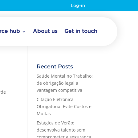
Log-in
rce hub
About us
Get in touch
Recent Posts
Saúde Mental no Trabalho:
de obrigação legal a
vantagem competitiva
rde
Citação Eletrónica
Obrigatória: Evite Custos e
Multas
Estágios de Verão:
desenvolva talento sem
comprometer a segurança