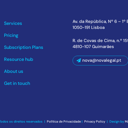
Av. da República, Nº 6 – 1º
Services
1050-191 Lisboa
Pricing
R. de Covas de Cima, n.º 1
4810-107 Guimarães
Subscription Plans
Resource hub
nova@novalegal.pt
About us
Get in touch
Todos os direitos reservados |
Política de Privacidade
|
Privacy Policy
| Design by
M