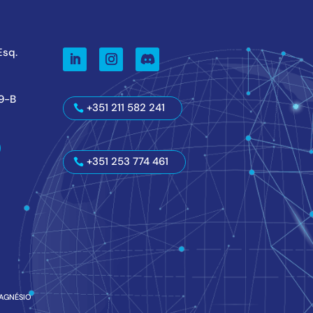
 Esq.
59-B
+351 211 582 241
+351 253 774 461
AGNÉSIO