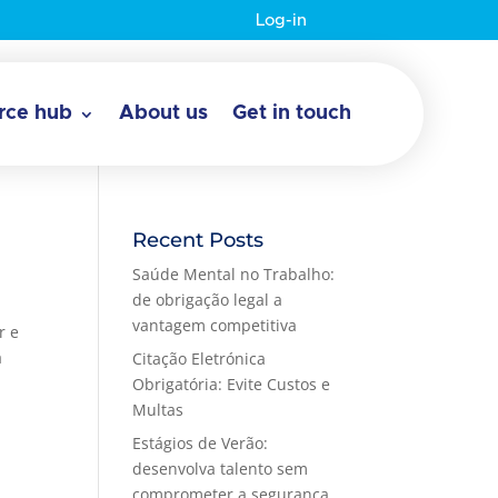
Log-in
rce hub
About us
Get in touch
Recent Posts
Saúde Mental no Trabalho:
de obrigação legal a
vantagem competitiva
r e
a
Citação Eletrónica
Obrigatória: Evite Custos e
Multas
Estágios de Verão:
desenvolva talento sem
comprometer a segurança