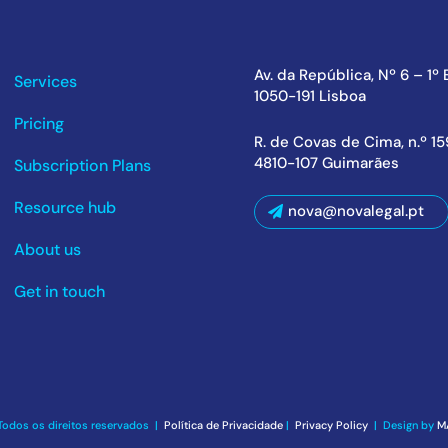
Av. da República, Nº 6 – 1º
Services
1050-191 Lisboa
Pricing
R. de Covas de Cima, n.º 1
4810-107 Guimarães
Subscription Plans
Resource hub
nova@novalegal.pt
About us
Get in touch
Todos os direitos reservados |
Política de Privacidade
|
Privacy Policy
| Design by
M