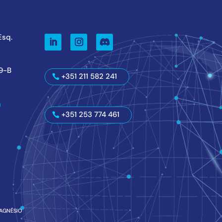
 Esq.
59-B
+351 211 582 241
+351 253 774 461
AGNÉSIO